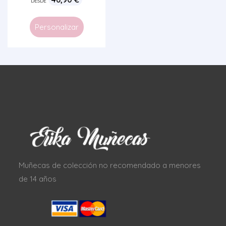
DESDE
Personalizar
Muñecas de colección no recomendado a menores
de 14 años