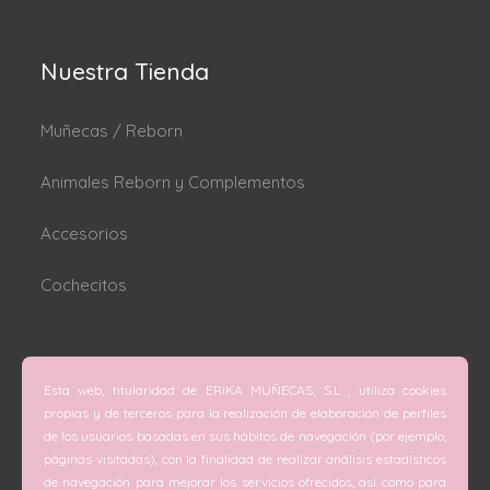
Nuestra Tienda
Muñecas / Reborn
Animales Reborn y Complementos
Accesorios
Cochecitos
Dónde estamos
Esta web, titularidad de ERIKA MUÑECAS, S.L , utiliza cookies
C/ San Vicente Mártir nº 74 (Valencia).
propias y de terceros para la realización de elaboración de perfiles
de los usuarios basadas en sus hábitos de navegación (por ejemplo,
C/ Doctor Melis nº 6 (Grao de Gandía).
páginas visitadas), con la finalidad de realizar análisis estadísticos
de navegación para mejorar los servicios ofrecidos, así como para