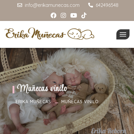
info@erikamunecas.com
642496548
Togg
navig
Muñecas vinilo
ERIKA MUÑECAS
MUÑECAS VINILO