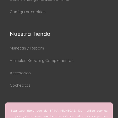
Configurar cookies
Nuestra Tienda
Muñecas / Reborn
Animales Reborn y Complementos
Accesorios
Cochecitos
Dónde estamos
Esta web, titularidad de ERIKA MUÑECAS, S.L , utiliza cookies
C/ San Vicente Mártir nº 74 (Valencia).
propias y de terceros para la realización de elaboración de perfiles