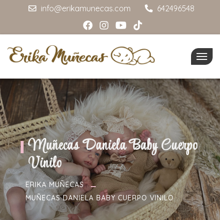
info@erikamunecas.com
642496548
Togg
navig
Muñecas Daniela Baby Cuerpo
Vinilo
ERIKA MUÑECAS
MUÑECAS DANIELA BABY CUERPO VINILO