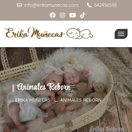
info@erikamunecas.com
642496548
Togg
navig
Animales Reborn
ERIKA MUÑECAS
ANIMALES REBORN