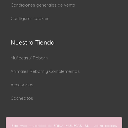
Condiciones generales de venta
Configurar cookies
Nuestra Tienda
Muñecas / Reborn
Animales Reborn y Complementos
Accesorios
Cochecitos
Dónde estamos
Esta web, titularidad de ERIKA MUÑECAS, S.L , utiliza cookies