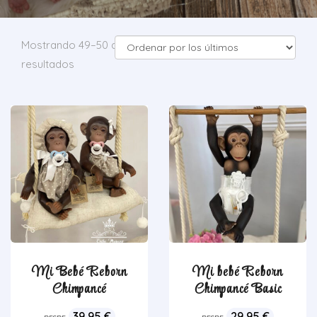
Mostrando 49–50 de 50
resultados
Mi Bebé Reborn
Mi bebé Reborn
Chimpancé
Chimpancé Basic
39,95
€
29,95
€