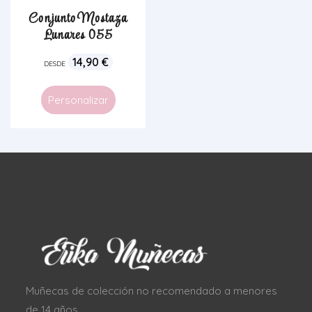
Conjunto Mostaza
Lunares 055
14,90
€
DESDE
Personalizar
Muñecas de colección no recomendado a menores
de 14 años