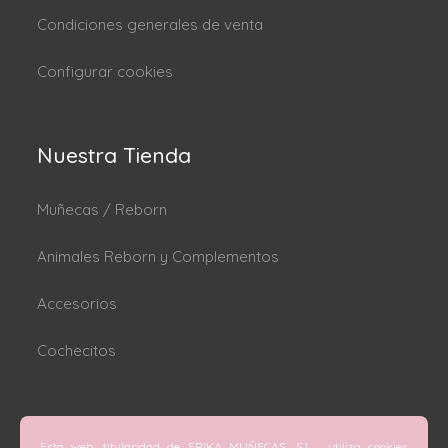
Condiciones generales de venta
Configurar cookies
Nuestra Tienda
Muñecas / Reborn
Animales Reborn y Complementos
Accesorios
Cochecitos
Dónde estamos
Esta web, titularidad de ERIKA MUÑECAS, S.L , utiliza cookies