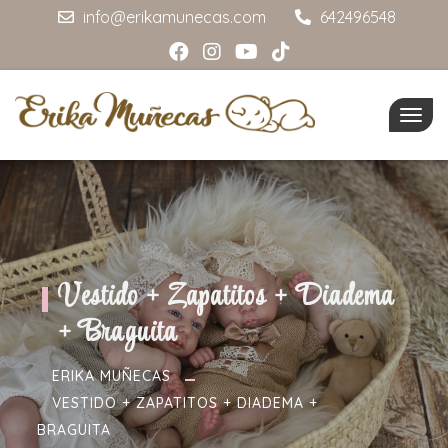
info@erikamunecas.com
642496548
Togg
navig
Vestido + Zapatitos + Diadema
+ Braguita
ERIKA MUÑECAS
VESTIDO + ZAPATITOS + DIADEMA +
BRAGUITA