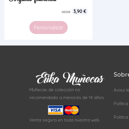
3,90
€
DESDE
Personalizar
Sobr
Muñecas de colección no
Aviso l
recomendado a menores de 14 años
Polític
Politic
Venta segura en toda nuestra web.