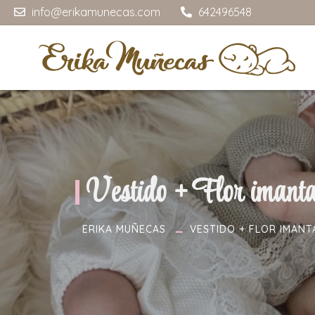
info@erikamunecas.com
642496548
Vestido + Flor imant
ERIKA MUÑECAS
VESTIDO + FLOR IMAN