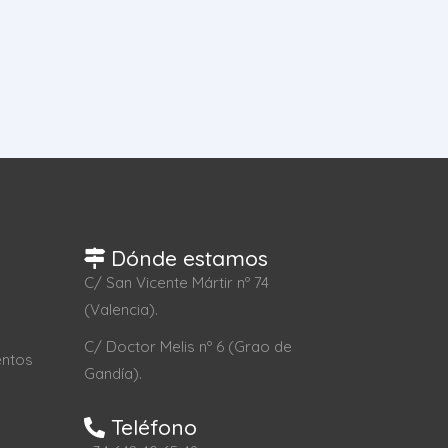
Dónde estamos
C/ San Vicente Mártir nº 74
(Valencia).
C/ Doctor Melis nº 6 (Grao de
entos
Gandía).
Teléfono