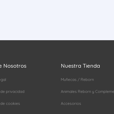
e Nosotros
Nuestra Tienda
egal
Muñecas / Reborn
a de privacidad
Animales Reborn y Complem
a de cookies
Accesorios