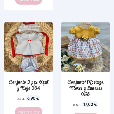
Conjunto 3 pzs Azul
Conjunto Mostaza
y Rojo 064
Flores y Lunares
058
6,90
€
DESDE
17,00
€
DESDE
Personalizar