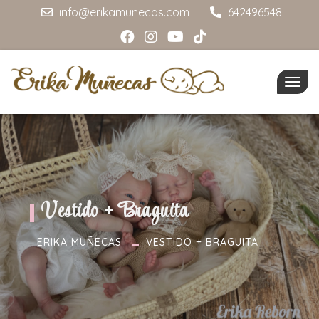
info@erikamunecas.com
642496548
Togg
navig
Vestido + Braguita
ERIKA MUÑECAS
VESTIDO + BRAGUITA