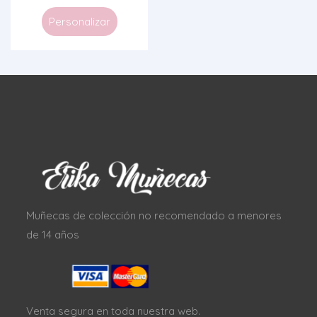
Personalizar
Muñecas de colección no recomendado a menores
de 14 años
Venta segura en toda nuestra web.