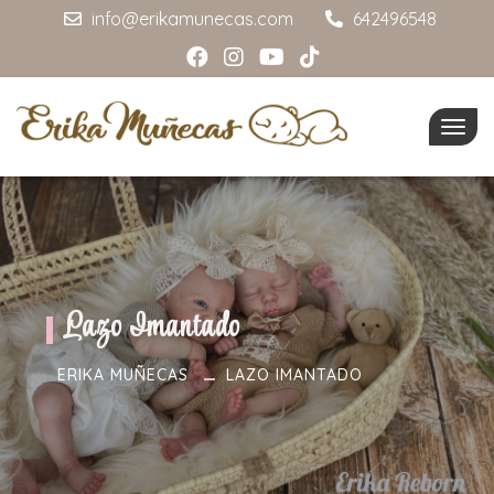
info@erikamunecas.com
642496548
Togg
navig
Lazo Imantado
ERIKA MUÑECAS
LAZO IMANTADO