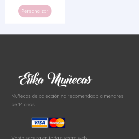
Personalizar
Muñecas de colección no recomendado a menores
de 14 años
Venta segura en toda nuestra web.