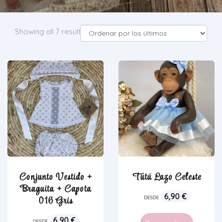
Showing all 7 results
Conjunto Vestido +
Tutú Lazo Celeste
Braguita + Capota
6,90
€
016 Gris
DESDE
6,90
€
DESDE