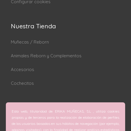
Configurar cookies
Nuestra Tienda
Muñecas / Reborn
Animales Reborn y Complementos
Accesorios
Cochecitos
Dónde estamos
Esta web, titularidad de ERIKA MUÑECAS, S.L , utiliza cookies
C/ San Vicente Mártir nº 74 (Valencia).
propias y de terceros para la realización de elaboración de perfiles
de los usuarios basadas en sus hábitos de navegación (por ejemplo,
C/ Doctor Melis nº 6 (Grao de Gandía).
páginas visitadas), con la finalidad de realizar análisis estadísticos