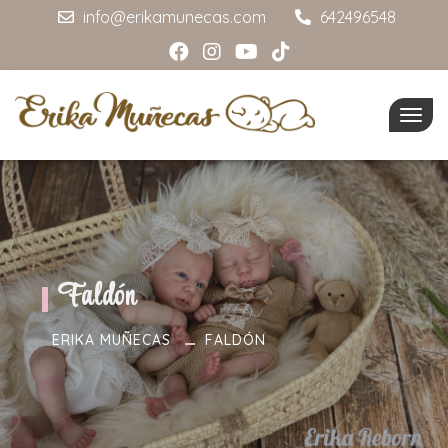
info@erikamunecas.com
642496548
Togg
navig
Faldón
ERIKA MUÑECAS
FALDÓN