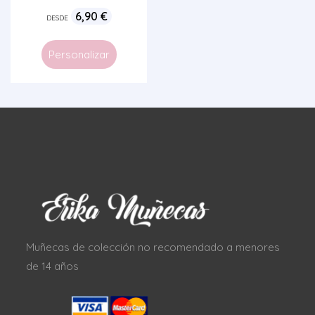
6,90
€
DESDE
Personalizar
Muñecas de colección no recomendado a menores
de 14 años