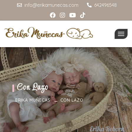
info@erikamunecas.com
642496548
Togg
navig
Con Lazo
ERIKA MUÑECAS
CON LAZO