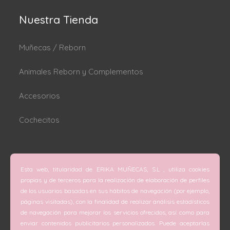
Nuestra Tienda
Muñecas / Reborn
Animales Reborn y Complementos
Accesorios
Cochecitos
Dónde estamos
Esta web, titularidad de ERIKA MUÑECAS, S.L , utiliza cookies
C/ San Vicente Mártir nº 74 (Valencia).
propias y de terceros para la realización de elaboración de perfiles
de los usuarios basadas en sus hábitos de navegación (por ejemplo,
C/ Doctor Melis nº 6 (Grao de Gandía).
páginas visitadas), con la finalidad de realizar análisis estadísticos
de navegación para mejorar los servicios ofrecidos, así como para
Teléfono
enviar contenidos publicitarios personalizados. Puede aceptarlas