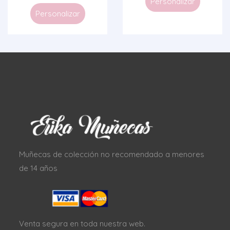
Personalizar
Personalizar
Muñecas de colección no recomendado a menores
de 14 años
Venta segura en toda nuestra web.