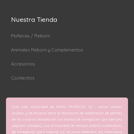
Nuestra Tienda
Muñecas / Reborn
Animales Reborn y Complementos
Accesorios
Cochecitos
Dónde estamos
Esta web, titularidad de ERIKA MUÑECAS, S.L , utiliza cookies
C/ San Vicente Mártir nº 74 (Valencia).
propias y de terceros para la realización de elaboración de perfiles
de los usuarios basadas en sus hábitos de navegación (por ejemplo,
C/ Doctor Melis nº 6 (Grao de Gandía).
páginas visitadas), con la finalidad de realizar análisis estadísticos
de navegación para mejorar los servicios ofrecidos, así como para