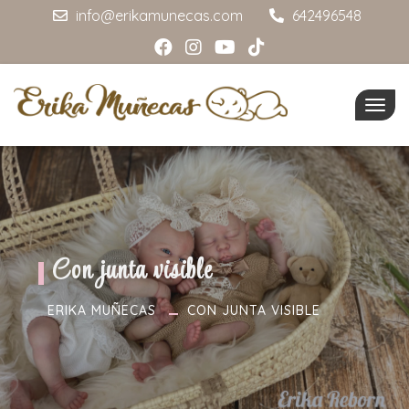
info@erikamunecas.com
642496548
Togg
navig
Con junta visible
ERIKA MUÑECAS
CON JUNTA VISIBLE