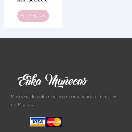
DESDE
Personalizar
Muñecas de colección no recomendado a menores
de 14 años