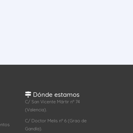
Dónde estamos
C/ San Vicente Mártir nº 74
(Valencia).
C/ Doctor Melis nº 6 (Grao de
entos
Gandía).