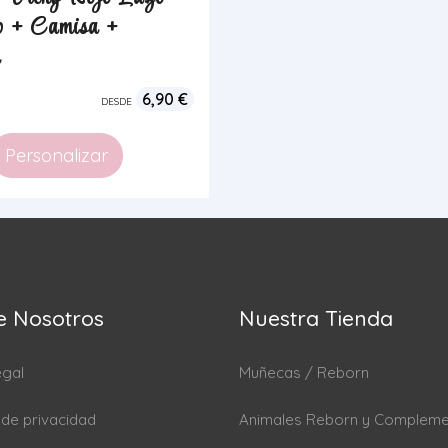
o + Camisa +
a
6,90
€
DESDE
Personalizar
e Nosotros
Nuestra Tienda
egal
Muñecas / Reborn
a de privacidad
Animales Reborn y Complem