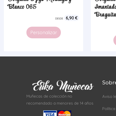
Blanco 065
Imantad
Braguit
6,90
€
DESDE
Personalizar
Sobr
Muñecas de colección no
Aviso l
recomendado a menores de 14 años
Polític