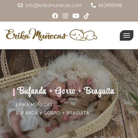
info@erikamunecas.com
642496548
Togg
navig
Bufanda + Gorro + Braguita
ERIKA MUÑECAS
BUFANDA + GORRO + BRAGUITA