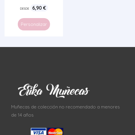
6,90
€
DESDE
Personalizar
Muñecas de colección no recomendado a menores
de 14 años