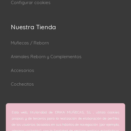
Configurar cookies
Nuestra Tienda
Muñecas / Reborn
Animales Reborn y Complementos
Accesorios
Cochecitos
Dónde estamos
Esta web, titularidad de ERIKA MUÑECAS, S.L , utiliza cookies
C/ San Vicente Mártir nº 74 (Valencia).
propias y de terceros para la realización de elaboración de perfiles
de los usuarios basadas en sus hábitos de navegación (por ejemplo,
C/ Doctor Melis nº 6 (Grao de Gandía).
páginas visitadas), con la finalidad de realizar análisis estadísticos