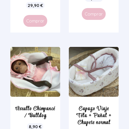
29,90
€
Comprar
Comprar
Arrullo Chimpancé
Capazo Viaje
/ Bulldog
Tela + Pañal +
Chupete normal
8,90
€