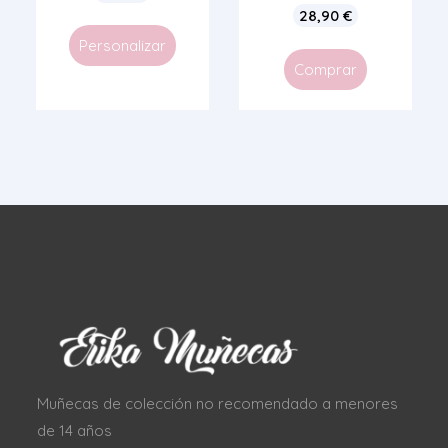
28,90
€
Personalizar
Comprar
Muñecas de colección no recomendado a menores
de 14 años