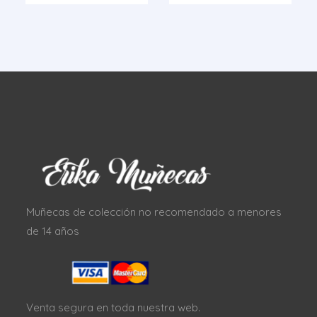
Muñecas de colección no recomendado a menores
de 14 años
Venta segura en toda nuestra web.