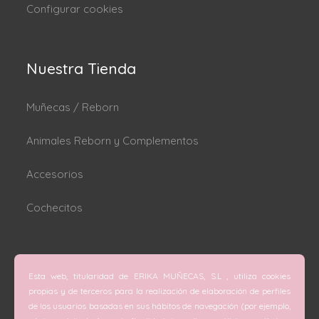
Configurar cookies
Nuestra Tienda
Muñecas / Reborn
Animales Reborn y Complementos
Accesorios
Cochecitos
Dónde estamos
Esta web, titularidad de ERIKA MUÑECAS, S.L , utiliza cookies
C/ San Vicente Mártir nº 74 (Valencia).
propias y de terceros para la realización de elaboración de perfiles
de los usuarios basadas en sus hábitos de navegación (por ejemplo,
C/ Doctor Melis nº 6 (Grao de Gandía).