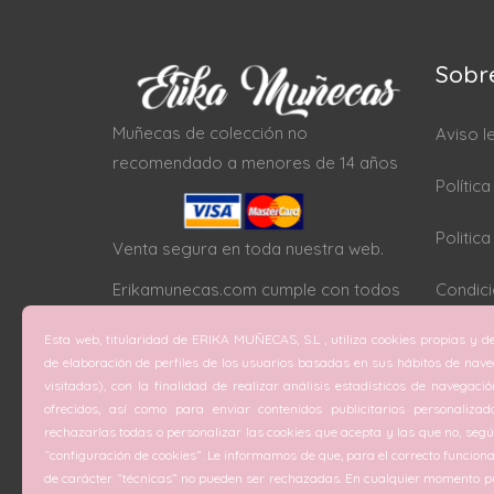
Sobr
Muñecas de colección no
Aviso l
recomendado a menores de 14 años
Polític
Politic
Venta segura en toda nuestra web.
Erikamunecas.com cumple con todos
Condici
los protocolos SSL
Esta web, titularidad de ERIKA MUÑECAS, S.L , utiliza cookies propias y de
Configu
de elaboración de perfiles de los usuarios basadas en sus hábitos de nav
visitadas), con la finalidad de realizar análisis estadísticos de navegaci
ofrecidos, así como para enviar contenidos publicitarios personalizad
rechazarlas todas o personalizar las cookies que acepta y las que no, según
“configuración de cookies”. Le informamos de que, para el correcto funciona
de carácter “técnicas” no pueden ser rechazadas. En cualquier momento pu