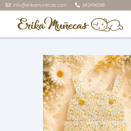
info@erikamunecas.com
642496548