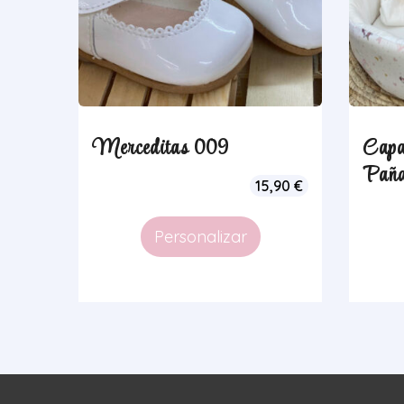
Merceditas 009
Capa
Paña
15,90
€
Personalizar