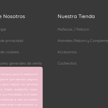
e Nosotros
Nuestra Tienda
egal
Muñecas / Reborn
a de privacidad
Animales Reborn y Complem
a de cookies
Accesorios
ones generales de venta
Cochecitos
 terceros para la realización
rar cookies
egación (por ejemplo, páginas
ón para mejorar los servicios
os. Puede aceptarlas todas,
 sus finalidades, en el botón
miento de la web, las cookies
ede volver a personalizar su