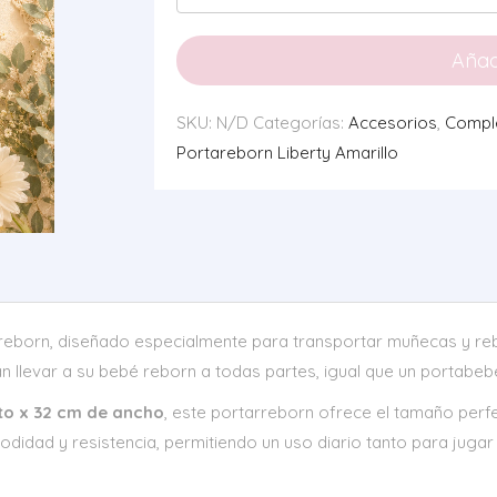
Liberty
Amarillo
Añadi
cantidad
SKU:
N/D
Categorías:
Accesorios
,
Compl
Portareborn Liberty Amarillo
areborn, diseñado especialmente para transportar muñecas y r
an llevar a su bebé reborn a todas partes, igual que un portabebé
to x 32 cm de ancho
, este portarreborn ofrece el tamaño per
didad y resistencia, permitiendo un uso diario tanto para juga