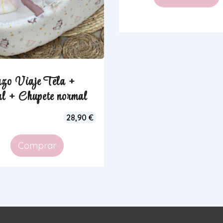
zo Viaje Tela +
l + Chupete normal
28,90
€
Comprar