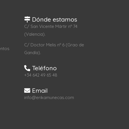
Dónde estamos
C/ San Vicente Mártir nº 74
(Valencia).
C/ Doctor Melis nº 6 (Grao de
entos
Gandía).
Teléfono
+34 642 49 65 48
Email
info@erikamunecas.com