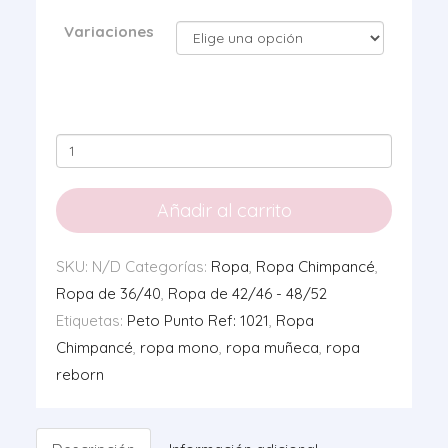
Variaciones
Peto
Punto
Ref:
Añadir al carrito
1021
cantidad
SKU:
N/D
Categorías:
Ropa
,
Ropa Chimpancé
,
Ropa de 36/40
,
Ropa de 42/46 - 48/52
Etiquetas:
Peto Punto Ref: 1021
,
Ropa
Chimpancé
,
ropa mono
,
ropa muñeca
,
ropa
reborn