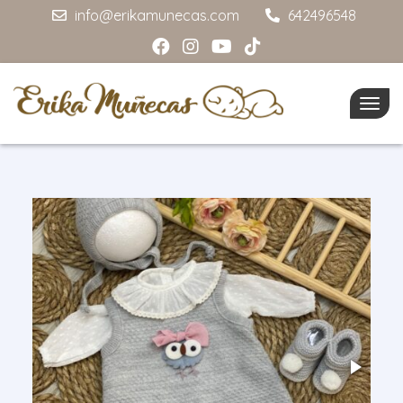
info@erikamunecas.com
642496548
Togg
navig