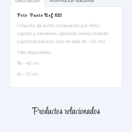
Descripción
Información adicional
P e t o P u n t o R e f 1021
Conjunto de punto compuesto por Peto,
capota y calcetines, opcional camisa batista
(opcional patucos solo en talla 46 – 52 cm)
Talla disponibles:
38 – 42 cm
46 – 52 cm
Productos relacionados