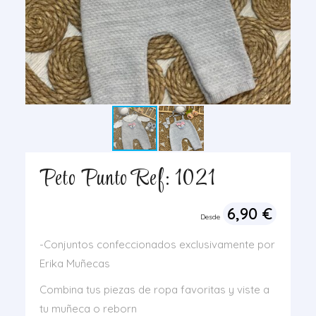
Peto Punto Ref: 1021
6,90
€
Desde
-Conjuntos confeccionados exclusivamente por
Erika Muñecas
Combina tus piezas de ropa favoritas y viste a
tu muñeca o reborn