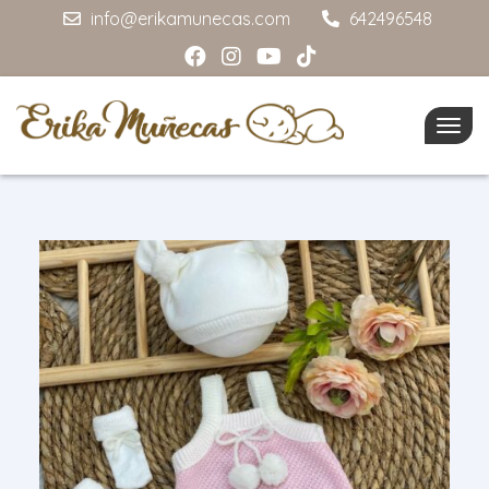
info@erikamunecas.com
642496548
Togg
navig