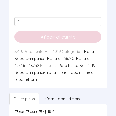
Peto
Punto
Ref:
Añadir al carrito
1019
cantidad
SKU:
Peto Punto Ref: 1019
Categorías:
Ropa
,
Ropa Chimpancé
,
Ropa de 36/40
,
Ropa de
42/46 - 48/52
Etiquetas:
Peto Punto Ref: 1019
,
Ropa Chimpancé
,
ropa mono
,
ropa muñeca
,
ropa reborn
Descripción
Información adicional
P e t o P u n t o R e f 1019