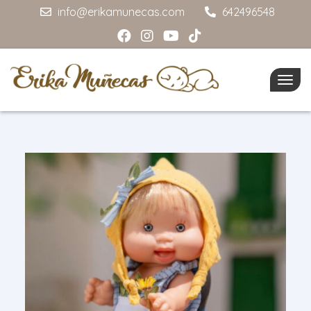
info@erikamunecas.com
642496548
Togg
navig