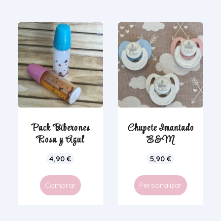
Pack Biberones
Chupete Imantado
Rosa y Azul
E&M
4,90
€
5,90
€
Comprar
Personalizar