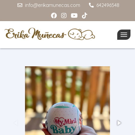
info@erikamunecas.com
642496548
Togg
navig