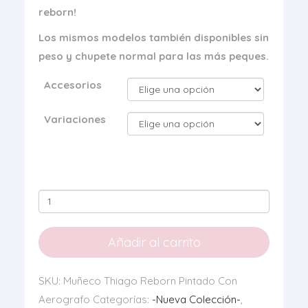
reborn!
Los mismos modelos también disponibles sin
peso y chupete normal para las más peques.
Accesorios
Variaciones
Muñeco
Thiago
Reborn
Añadir al carrito
Pintado
Con
SKU:
Muñeco Thiago Reborn Pintado Con
Aerografo
Aerografo
Categorías:
-Nueva Colección-
,