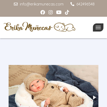
info@erikamunecas.com
642496548
Togg
navig