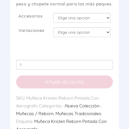
peso y chupete normal para las más peques.
Accesorios
Variaciones
Muñeca
Kristen
Reborn
Añadir al carrito
Pintada
Con
SKU:
Muñeca Kristen Reborn Pintada Con
Aerografo
Aerografo
Categorías:
-Nueva Colección-
,
cantidad
Muñecas / Reborn
,
Muñecas Tradicionales
Etiqueta:
Muñeca Kristen Reborn Pintada Con