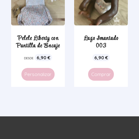
Pelele Liberty con
Lazo Imantado
Puntilla de Encaje
003
6,90
€
6,90
€
DESDE
Personalizar
Comprar