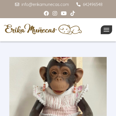
info@erikamunecas.com
642496548
Togg
navig