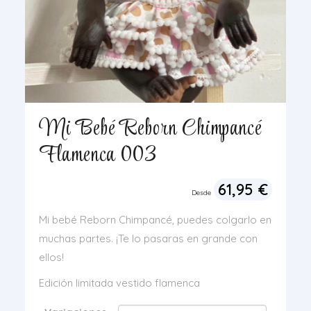
Mi Bebé Reborn Chimpancé
Flamenca 003
61,95
€
Desde
Mi bebé Reborn Chimpancé, puedes colgarlo en
muchas partes. ¡Te lo pasaras en grande con
ellos!
Edición limitada vestido flamenca