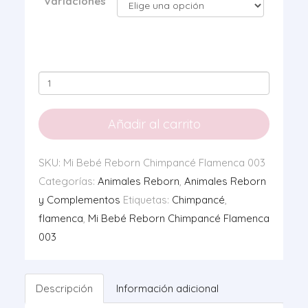
Variaciones
Mi
Bebé
Reborn
Añadir al carrito
Chimpancé
Flamenca
SKU:
Mi Bebé Reborn Chimpancé Flamenca 003
003
Categorías:
Animales Reborn
,
Animales Reborn
cantidad
y Complementos
Etiquetas:
Chimpancé
,
flamenca
,
Mi Bebé Reborn Chimpancé Flamenca
003
Descripción
Información adicional