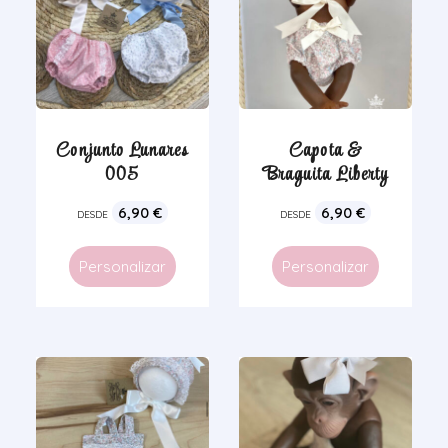
Conjunto Lunares
Capota &
005
Braguita Liberty
6,90
€
6,90
€
DESDE
DESDE
Personalizar
Personalizar