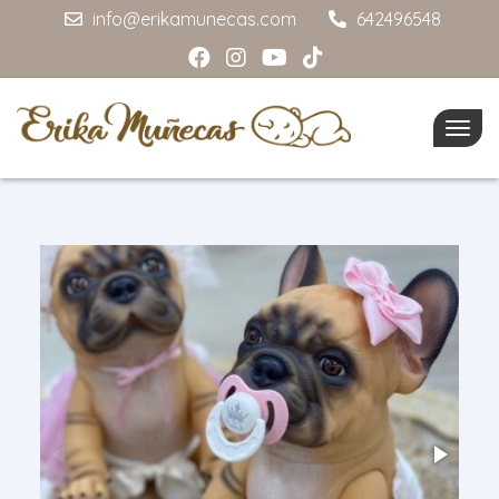
info@erikamunecas.com
642496548
Togg
navig