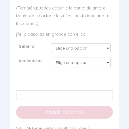
(También puedes cogerle la patita delantera
izquierda y cortarle las uñas, hasta igualarla a
las demás)
¡Te lo pasaras en grande con ellos!
Género
Accesorios
Mi
Bebé
Reborn
Añadir al carrito
Bulldog
Canela
SKU:
Mi Bebé Reborn Bulldog Canela