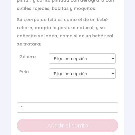
pintar, y carita pintada con aerografo con
sutiles rojeces, babitas y moquitos.
Su cuerpo de tela es como el de un bebé
reborn, adapta la postura natural, y su
cabecita se ladea, como si de un bebé real
se tratara.
Género
Pelo
Kit
Realista
Chloe
Añadir al carrito
y