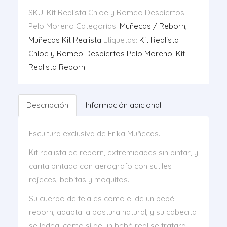
Romeo
SKU:
Kit Realista Chloe y Romeo Despiertos
Despiertos
Pelo Moreno
Categorías:
Muñecas / Reborn
,
Pelo
Muñecas Kit Realista
Etiquetas:
Kit Realista
Moreno
Chloe y Romeo Despiertos Pelo Moreno
,
Kit
cantidad
Realista Reborn
Descripción
Información adicional
Escultura exclusiva de Erika Muñecas.
Kit realista de reborn, extremidades sin pintar, y
carita pintada con aerografo con sutiles
rojeces, babitas y moquitos.
Su cuerpo de tela es como el de un bebé
reborn, adapta la postura natural, y su cabecita
se ladea, como si de un bebé real se tratara.