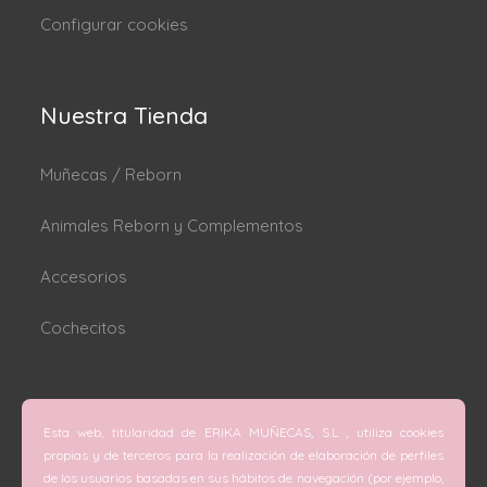
Configurar cookies
Nuestra Tienda
Muñecas / Reborn
Animales Reborn y Complementos
Accesorios
Cochecitos
Dónde estamos
Esta web, titularidad de ERIKA MUÑECAS, S.L , utiliza cookies
C/ San Vicente Mártir nº 74 (Valencia).
propias y de terceros para la realización de elaboración de perfiles
de los usuarios basadas en sus hábitos de navegación (por ejemplo,
C/ Doctor Melis nº 6 (Grao de Gandía).