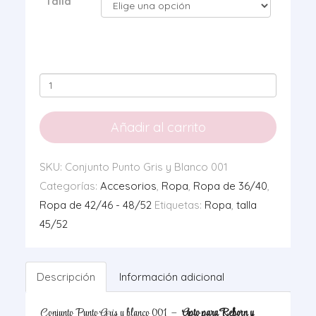
Talla
Conjunto
Punto
Gris
Añadir al carrito
y
Blanco
SKU:
Conjunto Punto Gris y Blanco 001
001
Categorías:
Accesorios
,
Ropa
,
Ropa de 36/40
,
cantidad
Ropa de 42/46 - 48/52
Etiquetas:
Ropa
,
talla
45/52
Descripción
Información adicional
Conjunto Punto Gris y blanco 001 –
Apto para Reborn y