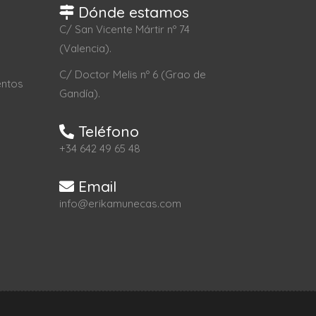
Dónde estamos
C/ San Vicente Mártir nº 74
(Valencia).
C/ Doctor Melis nº 6 (Grao de
entos
Gandía).
Teléfono
+34 642 49 65 48
Email
info@erikamunecas.com