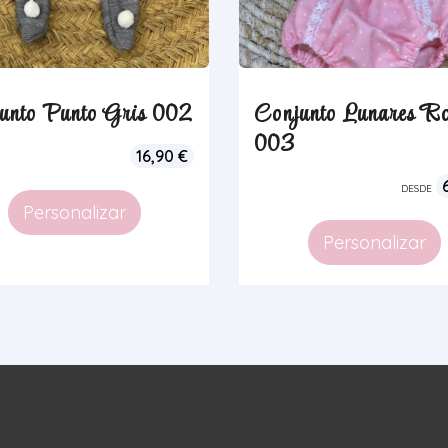
unto Punto Gris 002
Conjunto Lunares R
003
16,90
€
DESDE
Personalizar
Personalizar