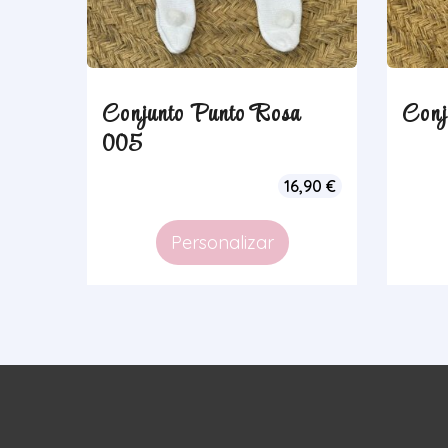
Conjunto Punto Rosa
Conj
005
16,90
€
Personalizar