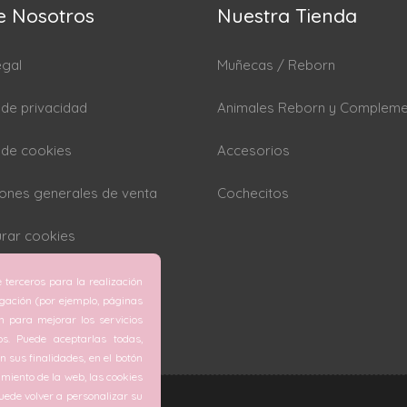
e Nosotros
Nuestra Tienda
egal
Muñecas / Reborn
a de privacidad
Animales Reborn y Complem
a de cookies
Accesorios
ones generales de venta
Cochecitos
rar cookies
 terceros para la realización
egación (por ejemplo, páginas
ón para mejorar los servicios
os. Puede aceptarlas todas,
 sus finalidades, en el botón
miento de la web, las cookies
ede volver a personalizar su