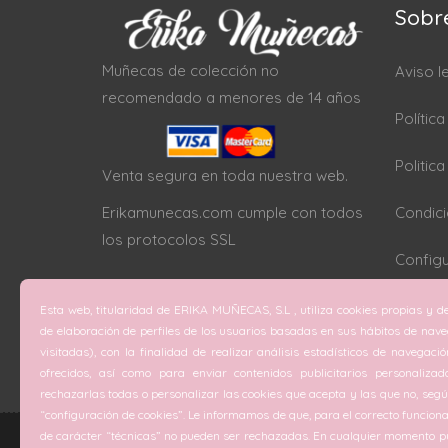
Sobr
Muñecas de colección no
Aviso l
recomendado a menores de 14 años
Polític
Politic
Venta segura en toda nuestra web.
Erikamunecas.com cumple con todos
Condici
los protocolos SSL
Configu
Esta web, titularidad de ERIKA MUÑECAS, S.L , utiliza cookies propias y de
de elaboración de perfiles de los usuarios basadas en sus hábitos de nav
visitadas), con la finalidad de realizar análisis estadísticos de navegaci
ofrecidos, así como para enviar contenidos publicitarios personalizad
rechazarlas todas o personalizar las cookies que acepta y las que no, según
“configuración de cookies”. Le informamos de que, para el correcto funciona
de carácter “técnicas” no pueden ser rechazadas. En cualquier momento pu