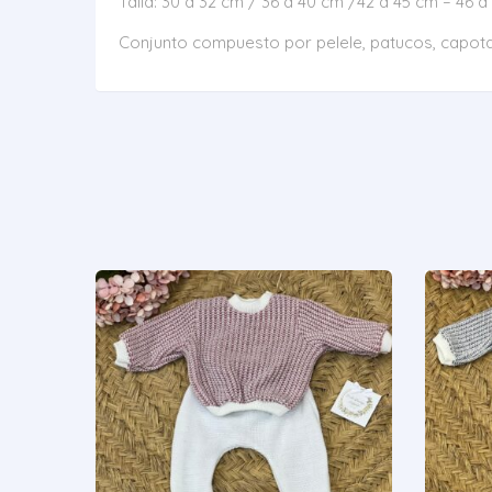
Talla: 30 a 32 cm / 36 a 40 cm /42 a 45 cm – 46 a
Conjunto compuesto por pelele, patucos, capota