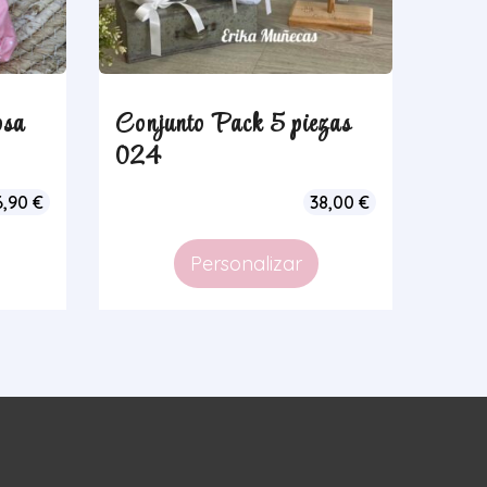
osa
Conjunto Pack 5 piezas
024
6,90
€
38,00
€
Personalizar