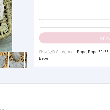
Conjunto
Punto
Rosa
Añadi
Bebé
0116
SKU:
N/D
Categorías:
Ropa
,
Ropa 30/33
cantidad
Bebé