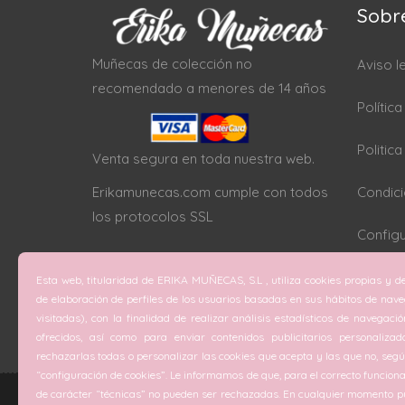
Sobr
Muñecas de colección no
Aviso l
recomendado a menores de 14 años
Polític
Politic
Venta segura en toda nuestra web.
Erikamunecas.com cumple con todos
Condici
los protocolos SSL
Configu
Esta web, titularidad de ERIKA MUÑECAS, S.L , utiliza cookies propias y de
de elaboración de perfiles de los usuarios basadas en sus hábitos de nav
visitadas), con la finalidad de realizar análisis estadísticos de navegaci
ofrecidos, así como para enviar contenidos publicitarios personalizad
rechazarlas todas o personalizar las cookies que acepta y las que no, según
“configuración de cookies”. Le informamos de que, para el correcto funciona
de carácter “técnicas” no pueden ser rechazadas. En cualquier momento pu