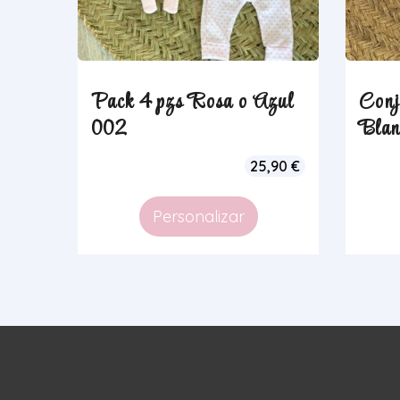
Pack 4 pzs Rosa o Azul
Conj
002
Blan
25,90
€
Personalizar