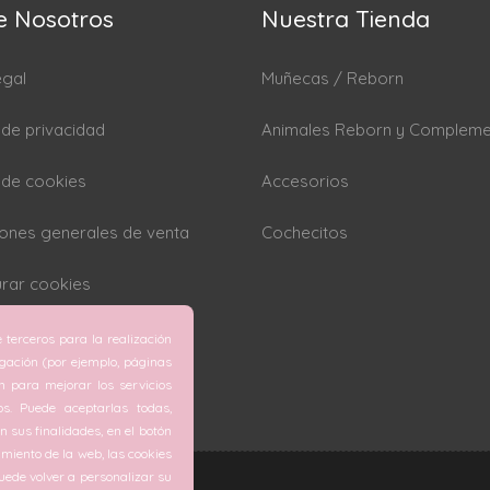
e Nosotros
Nuestra Tienda
egal
Muñecas / Reborn
a de privacidad
Animales Reborn y Complem
a de cookies
Accesorios
ones generales de venta
Cochecitos
rar cookies
 terceros para la realización
egación (por ejemplo, páginas
ón para mejorar los servicios
os. Puede aceptarlas todas,
 sus finalidades, en el botón
miento de la web, las cookies
ede volver a personalizar su