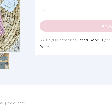
Conjunto
Punto
0110
Añadi
+
Colores
SKU:
N/D
Categorías:
Ropa
,
Ropa 30/33
cantidad
Bebé
s y chaquetita