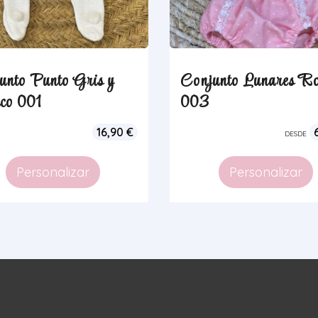
unto Punto Gris y
Conjunto Lunares R
co 001
003
16,90
€
DESDE
Personalizar
Personalizar