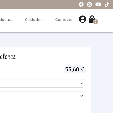
ductos
Cuidados
Contacto
0
olores
53,60
€