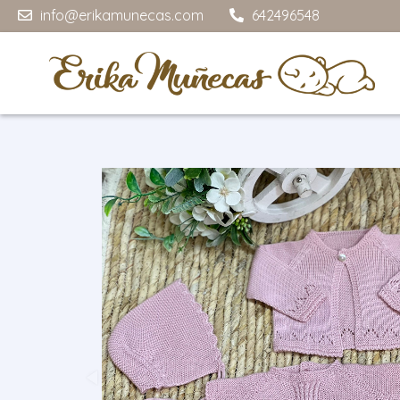
info@erikamunecas.com
642496548