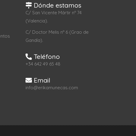
Dónde estamos
C/ San Vicente Mártir nº 74
(Valencia).
C/ Doctor Melis nº 6 (Grao de
entos
Gandía).
Teléfono
+34 642 49 65 48
Email
info@erikamunecas.com