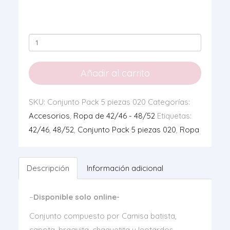
Conjunto
Pack
5
Añadir al carrito
piezas
020
SKU:
Conjunto Pack 5 piezas 020
Categorías:
cantidad
Accesorios
,
Ropa de 42/46 - 48/52
Etiquetas:
42/46
,
48/52
,
Conjunto Pack 5 piezas 020
,
Ropa
Descripción
Información adicional
–
Disponible solo online-
Conjunto compuesto por Camisa batista,
capota, braguita, chaquetita y leotardos.