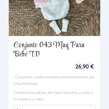
Conjunto 043 Maq Para
Bebé T.0
26,90
€
-Conjuntos confeccionados exclusivamente por
Erika Muñecas
Combina tus piezas de ropa favoritas y viste a
tu muñeca o rebo
Conjunto