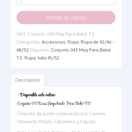
043
Maq
Añadir al carrito
Para
Bebé
SKU:
Conjunto 043 Maq Para Bebé T.0
T.0
Categorías:
Accesorios
,
Ropa
,
Ropa de 42/46 -
cantidad
48/52
Etiquetas:
Conjunto 043 Maq Para Bebé
T.0
,
Ropa
,
talla 45/52
Descripción
–
Disponible solo online-
Conjunto 011 Rosa Empolvado Para Bebé T.0
Conjunto de punto compuesto por Camisa,
Chaqueta, Pololo, Calcetines y Capota