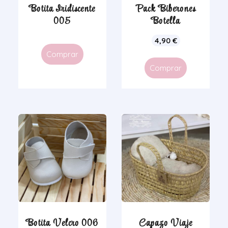
Botita Iridiscente
Pack Biberones
005
Botella
4,90
€
Comprar
Comprar
Botita Velcro 006
Capazo Viaje