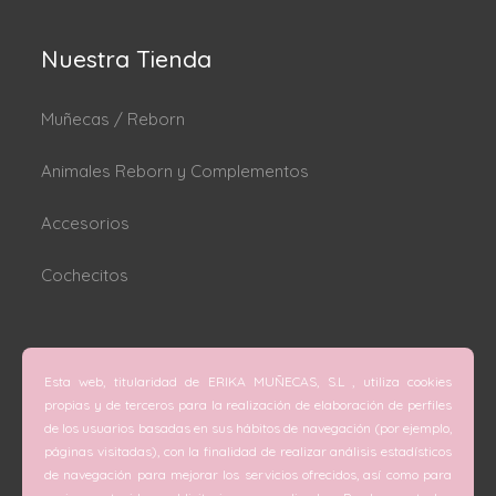
Nuestra Tienda
Muñecas / Reborn
Animales Reborn y Complementos
Accesorios
Cochecitos
Dónde estamos
Esta web, titularidad de ERIKA MUÑECAS, S.L , utiliza cookies
C/ San Vicente Mártir nº 74 (Valencia).
propias y de terceros para la realización de elaboración de perfiles
de los usuarios basadas en sus hábitos de navegación (por ejemplo,
C/ Doctor Melis nº 6 (Grao de Gandía).
páginas visitadas), con la finalidad de realizar análisis estadísticos
de navegación para mejorar los servicios ofrecidos, así como para
Teléfono