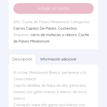
Paseo
Añadir al carrito
Minidonosti
cantidad
SKU:
Coche de Paseo Minidonosti
Categorías:
Carros Capazo De Paseo
,
Cochecitos
Etiquetas:
carro de muñecas o reborn
,
Coche
de Paseo Minidonosti
Descripción
Información adicional
El coche ‘Minidonosti Blanco’ pertenece a la
‘Línea clásica’
Capota abatible de Napa de alta gama azul
marino con galón marino e interior de forro
blanco.
Cubrepiés napa alta gama azul marino con