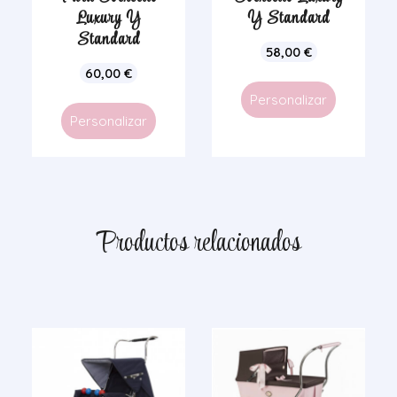
Luxury Y
Y Standard
Standard
58,00
€
60,00
€
Personalizar
Personalizar
Productos relacionados