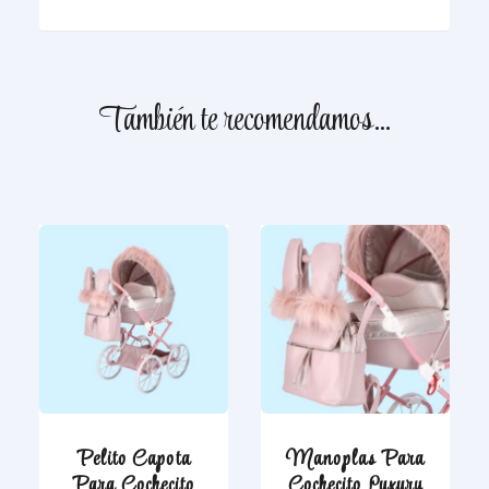
También te recomendamos…
Pelito Capota
Manoplas Para
Para Cochecito
Cochecito Luxury