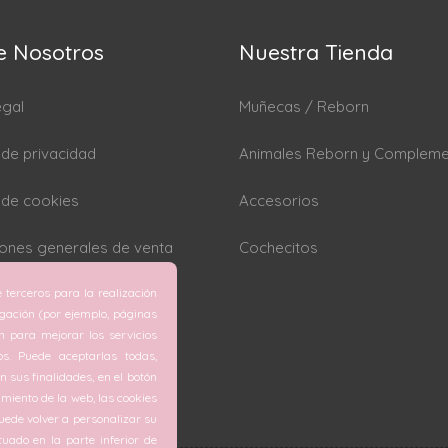
e Nosotros
Nuestra Tienda
egal
Muñecas / Reborn
a de privacidad
Animales Reborn y Complem
a de cookies
Accesorios
ones generales de venta
Cochecitos
 terceros para la realización
rar cookies
egación (por ejemplo, páginas
ón para mejorar los servicios
os. Puede aceptarlas todas,
 sus finalidades, en el botón
miento de la web, las cookies
ede volver a personalizar su
tuado en la parte inferior de