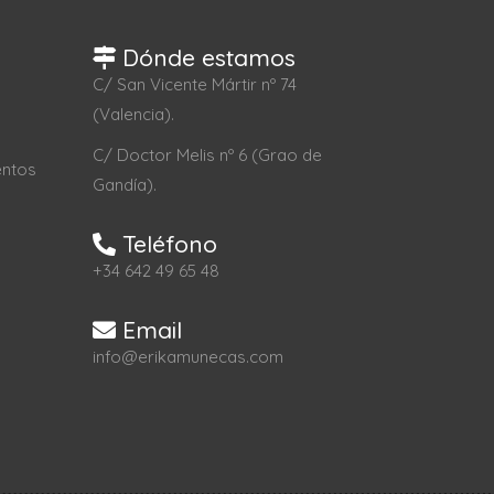
Dónde estamos
C/ San Vicente Mártir nº 74
(Valencia).
C/ Doctor Melis nº 6 (Grao de
entos
Gandía).
Teléfono
+34 642 49 65 48
Email
info@erikamunecas.com