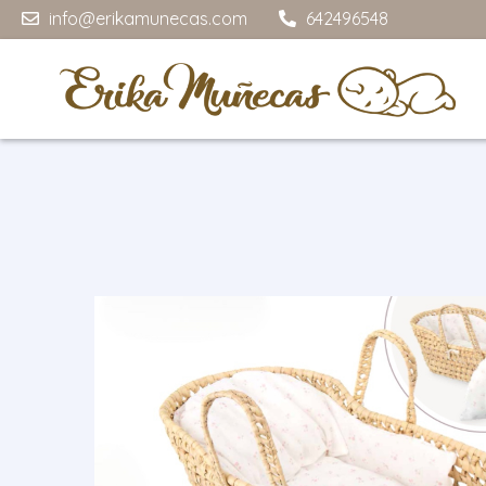
info@erikamunecas.com
642496548