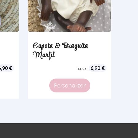
Capota & Braguita
Marfil
6,90
€
6,90
€
DESDE
Personalizar