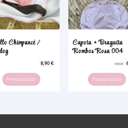
llo Chimpancé /
Capota + Braguita
dog
Rombos Rosa 004
8,90
€
DESDE
Personalizar
Personalizar