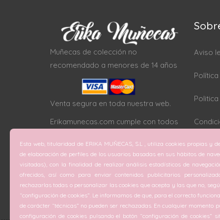
Sobr
Muñecas de colección no
Aviso l
recomendado a menores de 14 años
Polític
Politic
Venta segura en toda nuestra web.
Erikamunecas.com cumple con todos
Condici
los protocolos SSL
Esta web, titularidad de ERIKA MUÑECAS, S.L , utiliza cookies propias y de
Configu
de elaboración de perfiles de los usuarios basadas en sus hábitos de nav
visitadas), con la finalidad de realizar análisis estadísticos de navegaci
ofrecidos, así como para enviar contenidos publicitarios personalizad
rechazarlas todas o personalizar las cookies que acepta y las que no, según
“configuración de cookies”. Le informamos de que, para el correcto funciona
de carácter “técnicas” no pueden ser rechazadas. En cualquier momento pu
configuración de cookies pulsando el botón “configuración de cookies” si