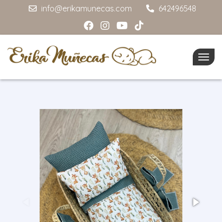
info@erikamunecas.com
642496548
Togg
navig