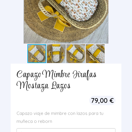
Capazo Mimbre Jirafas
Mostaza Lazos
79,00
€
Capazo viaje de mimbre con lazos para tu
muñeca o reborn
Capazo