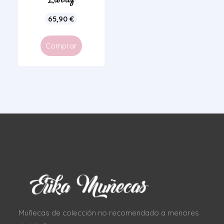
Liberty
65,90
€
Comprar
Muñecas de colección no recomendado a menores