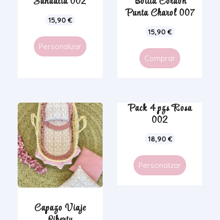
Sandalia 002
Botita Cordon
Punta Charol 007
15,90
€
15,90
€
Personalizar
Comprar
Pack 4 pzs Rosa
002
18,90
€
Personalizar
Capazo Viaje