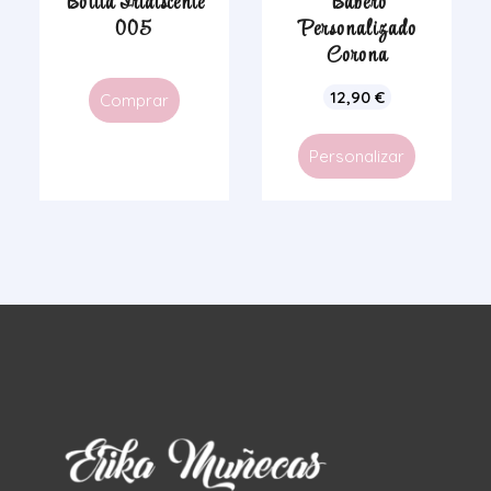
Botita Iridiscente
Babero
005
Personalizado
Corona
12,90
€
Comprar
Personalizar