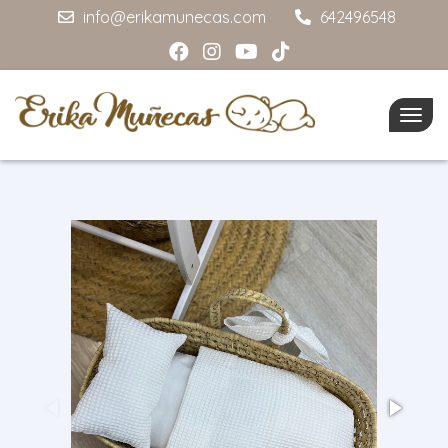
info@erikamunecas.com
642496548
Togg
navig