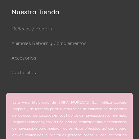
Nuestra Tienda
Muñecas / Reborn
Animales Reborn y Complementos
Accesorios
Cochecitos
Dónde estamos
Esta web, titularidad de ERIKA MUÑECAS, S.L , utiliza cookies
C/ San Vicente Mártir nº 74 (Valencia).
propias y de terceros para la realización de elaboración de perfiles
de los usuarios basadas en sus hábitos de navegación (por ejemplo,
C/ Doctor Melis nº 6 (Grao de Gandía).
páginas visitadas), con la finalidad de realizar análisis estadísticos
de navegación para mejorar los servicios ofrecidos, así como para
Teléfono
enviar contenidos publicitarios personalizados. Puede aceptarlas