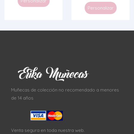
Personalizar
Personalizar
Muñecas de colección no recomendado a menores
de 14 años
Venta segura en toda nuestra web.