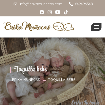
info@erikamunecas.com
642496548
Togg
navig
Toquilla bebe
ERIKA MUÑECAS
TOQUILLA BEBE