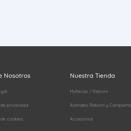
e Nosotros
Nuestra Tienda
egal
Muñecas / Reborn
a de privacidad
Animales Reborn y Complem
a de cookies
Accesorios