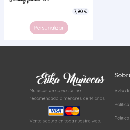
7,90
€
Personalizar
Sobr
Muñecas de colección no
Aviso l
recomendado a menores de 14 años
Polític
Politic
Venta segura en toda nuestra web.