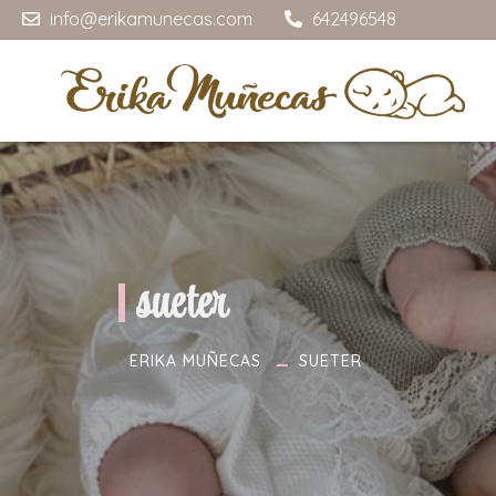
info@erikamunecas.com
642496548
sueter
ERIKA MUÑECAS
SUETER