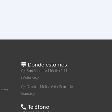
Dónde estamos
C/ San Vicente Mártir nº 74
(Valencia).
C/ Doctor Melis nº 6 (Grao de
entos
Gandía).
Teléfono