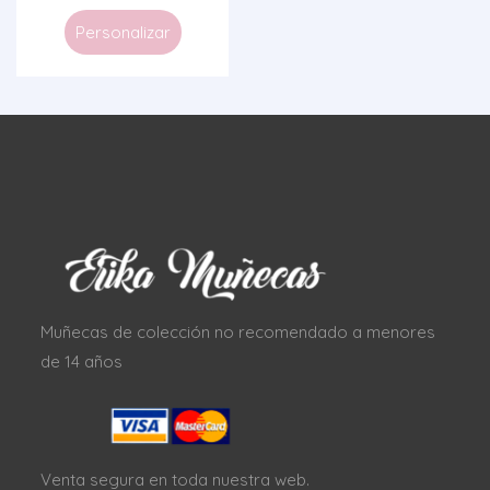
Personalizar
Muñecas de colección no recomendado a menores
de 14 años
Venta segura en toda nuestra web.