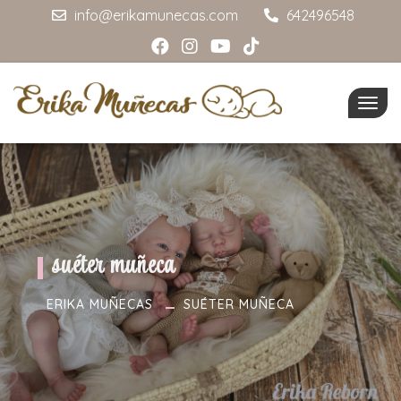
info@erikamunecas.com
642496548
Togg
navig
suéter muñeca
ERIKA MUÑECAS
SUÉTER MUÑECA