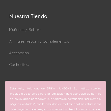
Nuestra Tienda
Muñecas / Reborn
Animales Reborn y Complementos
Accesorios
Cochecitos
Dónde estamos
Esta web, titularidad de ERIKA MUÑECAS, S.L , utiliza cookies
C/ San Vicente Mártir nº 74 (Valencia).
propias y de terceros para la realización de elaboración de perfiles
de los usuarios basadas en sus hábitos de navegación (por ejemplo,
C/ Doctor Melis nº 6 (Grao de Gandía).
páginas visitadas), con la finalidad de realizar análisis estadísticos
de navegación para mejorar los servicios ofrecidos, así como para