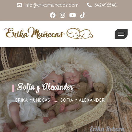
info@erikamunecas.com
642496548
Togg
navig
Sofia y Alexander
ERIKA MUÑECAS
SOFIA Y ALEXANDER