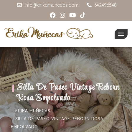
info@erikamunecas.com
642496548
Togg
navig
Silla De Paseo Vintage Reborn
Rosa Empolvado
ERIKA MUÑECAS
SILLA DE PASEO VINTAGE REBORN ROSA
EMPOLVADO