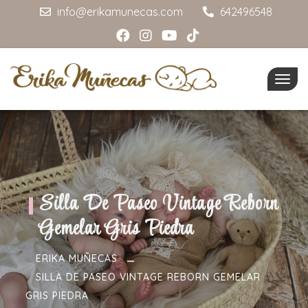
info@erikamunecas.com
642496548
Togg
navig
Silla De Paseo Vintage Reborn
Gemelar Gris Piedra
ERIKA MUÑECAS
SILLA DE PASEO VINTAGE REBORN GEMELAR
GRIS PIEDRA