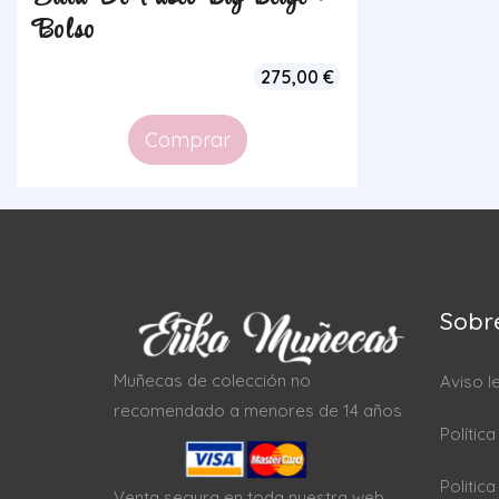
Bolso
275,00
€
Comprar
Sobr
Muñecas de colección no
Aviso l
recomendado a menores de 14 años
Polític
Politic
Venta segura en toda nuestra web.