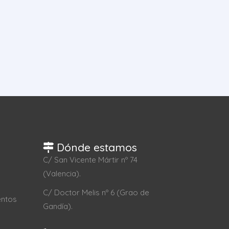
Dónde estamos
C/ San Vicente Mártir nº 74
(Valencia).
C/ Doctor Melis nº 6 (Grao de
entos
Gandía).