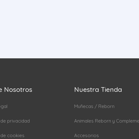
e Nosotros
Nuestra Tienda
egal
Muñecas / Reborn
a de privacidad
Animales Reborn y Complem
a de cookies
Accesorios