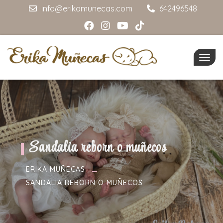
info@erikamunecas.com
642496548
Togg
navig
Sandalia reborn o muñecos
ERIKA MUÑECAS
SANDALIA REBORN O MUÑECOS