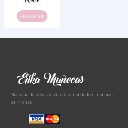
15,90
€
Personalizar
Muñecas de colección no recomendado a menores
de 14 años