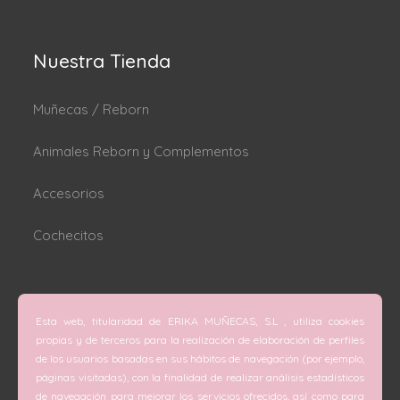
Nuestra Tienda
Muñecas / Reborn
Animales Reborn y Complementos
Accesorios
Cochecitos
Dónde estamos
Esta web, titularidad de ERIKA MUÑECAS, S.L , utiliza cookies
C/ San Vicente Mártir nº 74 (Valencia).
propias y de terceros para la realización de elaboración de perfiles
de los usuarios basadas en sus hábitos de navegación (por ejemplo,
C/ Doctor Melis nº 6 (Grao de Gandía).
páginas visitadas), con la finalidad de realizar análisis estadísticos
de navegación para mejorar los servicios ofrecidos, así como para