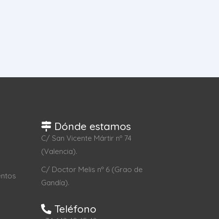
Dónde estamos
C/ San Vicente Mártir nº 74
(Valencia).
C/ Doctor Melis nº 6 (Grao de
entos
Gandía).
Teléfono