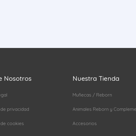
e Nosotros
Nuestra Tienda
egal
Muñecas / Reborn
a de privacidad
Animales Reborn y Complem
a de cookies
Accesorios