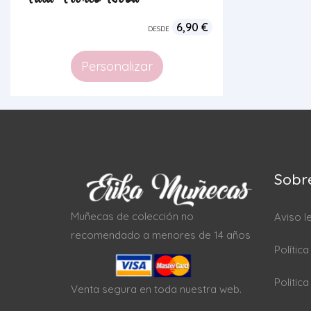
6,90
€
DESDE
Personalizar
Sobr
Muñecas de colección no
Aviso l
recomendado a menores de 14 años
Polític
Politic
Venta segura en toda nuestra web.