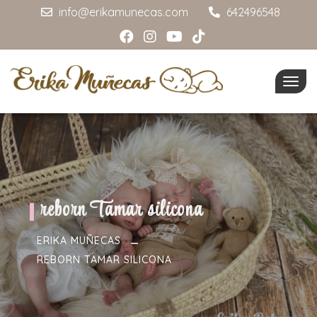
info@erikamunecas.com
642496548
Togg
navig
reborn Tamar silicona
ERIKA MUÑECAS
REBORN TAMAR SILICONA