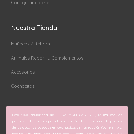
Configurar cookies
Nuestra Tienda
Muñecas / Reborn
Animales Reborn y Complementos
Accesorios
Cochecitos
Dónde estamos
Esta web, titularidad de ERIKA MUÑECAS, S.L , utiliza cookies
C/ San Vicente Mártir nº 74 (Valencia).
propias y de terceros para la realización de elaboración de perfiles
de los usuarios basadas en sus hábitos de navegación (por ejemplo,
C/ Doctor Melis nº 6 (Grao de Gandía).
páginas visitadas), con la finalidad de realizar análisis estadísticos