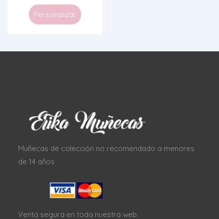
Personalizar
Muñecas de colección no recomendado a menores
de 14 años
Venta segura en toda nuestra web.