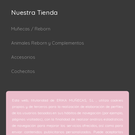
Nuestra Tienda
Muñecas / Reborn
Animales Reborn y Complementos
Accesorios
Cochecitos
Dónde estamos
Esta web, titularidad de ERIKA MUÑECAS, S.L , utiliza cookies
C/ San Vicente Mártir nº 74 (Valencia).
propias y de terceros para la realización de elaboración de perfiles
de los usuarios basadas en sus hábitos de navegación (por ejemplo,
C/ Doctor Melis nº 6 (Grao de Gandía).
páginas visitadas), con la finalidad de realizar análisis estadísticos
de navegación para mejorar los servicios ofrecidos, así como para
Teléfono
enviar contenidos publicitarios personalizados. Puede aceptarlas