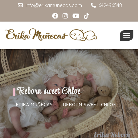
info@erikamunecas.com
642496548
Togg
navig
Reborn sweet Chloe
ERIKA MUÑECAS
REBORN SWEET CHLOE