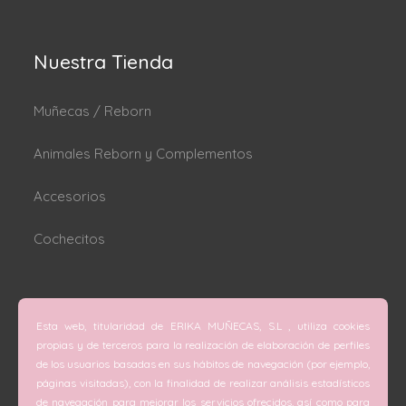
Nuestra Tienda
Muñecas / Reborn
Animales Reborn y Complementos
Accesorios
Cochecitos
Dónde estamos
Esta web, titularidad de ERIKA MUÑECAS, S.L , utiliza cookies
C/ San Vicente Mártir nº 74 (Valencia).
propias y de terceros para la realización de elaboración de perfiles
de los usuarios basadas en sus hábitos de navegación (por ejemplo,
C/ Doctor Melis nº 6 (Grao de Gandía).
páginas visitadas), con la finalidad de realizar análisis estadísticos
de navegación para mejorar los servicios ofrecidos, así como para