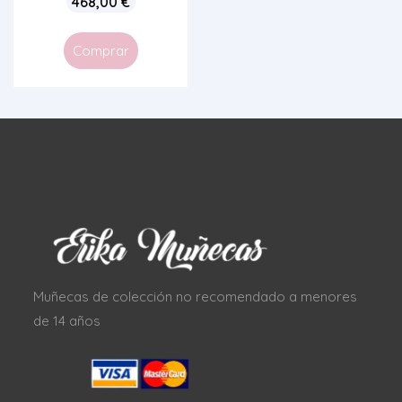
468,00
€
Comprar
Muñecas de colección no recomendado a menores
de 14 años