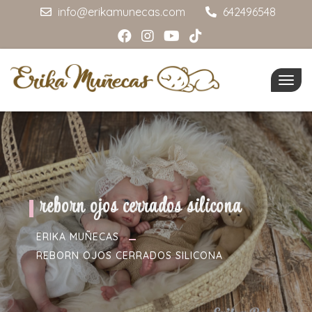
info@erikamunecas.com
642496548
Togg
navig
reborn ojos cerrados silicona
ERIKA MUÑECAS
REBORN OJOS CERRADOS SILICONA